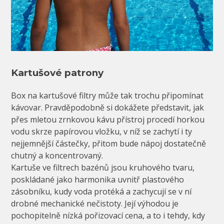
Kartušové patrony
Box na kartušové filtry může tak trochu připomínat
kávovar. Pravděpodobně si dokážete představit, jak
přes mletou zrnkovou kávu přístroj procedí horkou
vodu skrze papírovou vložku, v níž se zachytí i ty
nejjemnější částečky, přitom bude nápoj dostatečně
chutný a koncentrovaný.
Kartuše ve filtrech bazénů jsou kruhového tvaru,
poskládané jako harmonika uvnitř plastového
zásobníku, kudy voda protéká a zachycují se v ní
drobné mechanické nečistoty. Její výhodou je
pochopitelně nízká pořizovací cena, a to i tehdy, kdy