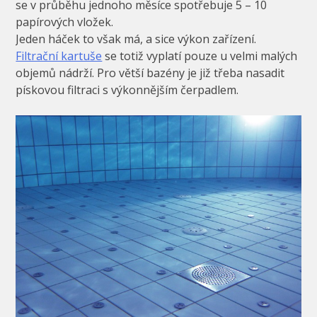
se v průběhu jednoho měsíce spotřebuje 5 – 10
papírových vložek.
Jeden háček to však má, a sice výkon zařízení.
Filtrační kartuše
se totiž vyplatí pouze u velmi malých
objemů nádrží. Pro větší bazény je již třeba nasadit
pískovou filtraci s výkonnějším čerpadlem.