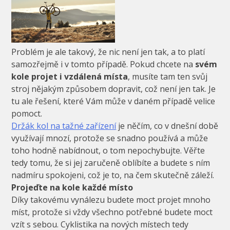
Problém je ale takový, že nic není jen tak, a to platí
samozřejmě i v tomto případě. Pokud chcete na
svém
kole projet i vzdálená místa
, musíte tam ten svůj
stroj nějakým způsobem dopravit, což není jen tak. Je
tu ale řešení, které Vám může v daném případě velice
pomoct.
Držák kol na tažné zařízení
je něčím, co v dnešní době
využívají mnozí, protože se snadno používá a může
toho hodně nabídnout, o tom nepochybujte. Věřte
tedy tomu, že si jej zaručeně oblíbíte a budete s ním
nadmíru spokojeni, což je to, na čem skutečně záleží.
Projeďte na kole každé místo
Díky takovému vynálezu budete moct projet mnoho
míst, protože si vždy všechno potřebné budete moct
vzít s sebou. Cyklistika na nových místech tedy