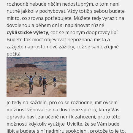
rozhodně nebude něčím nedostupným, o tom není
nutné jakkoliv pochybovat. Vždy totiž s sebou budete
mít to, co zrovna potřebujete. Můžete tedy vyrazit na
dovolenou a během dní si naplánovat různé
cyklistické výlety
, což se mnohým doopravdy líbí.
Budete tak moct objevovat nepoznaná místa a
zažijete naprosto nové zážitky, což se samozřejmě
počítá.
Je tedy na každém, pro co se rozhodne, mít ovšem
možnost věnovat se na dovolené sportu, který Vás
opravdu baví, zaručeně není k zahození, proto této
možnosti kdykoliv využijte. Uvidíte, že se Vám bude
líbit a budete s ní nadmíru spokojeni, protože to je to,