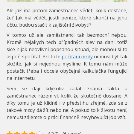
Ale jak má potom zaměstnanec vědět, kolik dostane,
že? Jak má vědět, jestli peníze, které skončí na jeho
účtu, budou stačit k zajištění živobytí?
V tomto už ale zaměstnanci tak bezmocní nejsou.
Kromě nějakých těch případných slev na dani totiž
sice nijak neovlivní popsanou situaci, ale mohou si to
aspoň spočítat. Protože
počítání mzdy
nemusí být tak
složité, jak si nejednou myslíme. K tomu nám může
postačit třeba i docela obyčejná kalkulačka fungující
na internetu.
Sem se dají kdykoliv zadat známá fakta a
zaměstnanec rázem ví, kolik že skutečně dostane. A
díky tomu je už klidně i v předstihu zřejmé, zda se z
takové mzdy dá žít nebo ne. A pokud to k životu není,
nemusí zájemce o práci finančně nevyhovující job vzít.
4.2/5 - (6 votes)