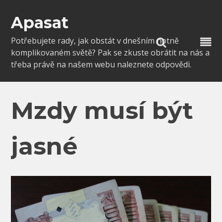
Skip
to
Apasat
content
Potřebujete rady, jak obstát v dnešním notně
komplikovaném světě? Pak se zkuste obrátit na nás a
třeba právě na našem webu naleznete odpovědi.
Mzdy musí být
jasné