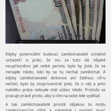
Kdyby potenciální budoucí zaměstnavatel oznámil
uchazeči o práci, že mu za tuto dá nějaké
neupřesněno jak velké peníze, bylo by jisté, že se
nenajde nikdo, kdo by se tu nechal zaměstnat. A
kdyby zaměstnavatel dokonce ani žádnou cifru
neřekl, bylo by stoprocentně jisté, že o něj a jeho
nabídku práce nebude stát vůbec nikdo. Protože se
pracuje právě proto, aby si tím na sebe lidé vydělali.
A tak zaměstnavatelé prostě nějakou tu mzdu
zaměstnancům slíbit a následně i vyplatit musí.