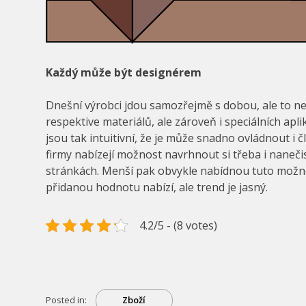
Každý může být designérem
Dnešní výrobci jdou samozřejmě s dobou, ale to 
respektive materiálů, ale zároveň i speciálních apl
jsou tak intuitivní, že je může snadno ovládnout i čl
firmy nabízejí možnost navrhnout si třeba i nanečis
stránkách. Menší pak obvykle nabídnou tuto možno
přidanou hodnotu nabízí, ale trend je jasný.
4.2/5 - (8 votes)
Posted in:
Zboží