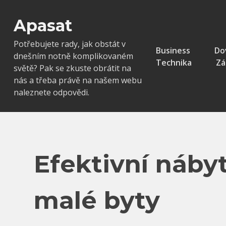
Skip
to
Apasat
content
Potřebujete rady, jak obstát v
Business
Do
dnešním notně komplikovaném
Technika
Zá
světě? Pak se zkuste obrátit na
nás a třeba právě na našem webu
naleznete odpovědi.
Efektivní náby
malé byty