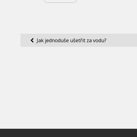
Navigace
Jak jednoduše ušetřit za vodu?
pro
příspěvek