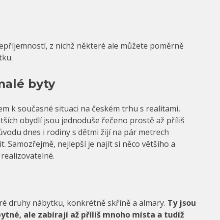
epříjemností, z nichž některé ale můžete poměrně
tku.
malé byty
dem k současné situaci na českém trhu s realitami,
tších obydlí jsou jednoduše řečeno prostě až příliš
ůvodu dnes i rodiny s dětmi žijí na pár metrech
. Samozřejmě, nejlepší je najít si něco většího a
realizovatelné.
eré druhy nábytku, konkrétně skříně a almary.
Ty jsou
né, ale zabírají až příliš mnoho místa a tudíž