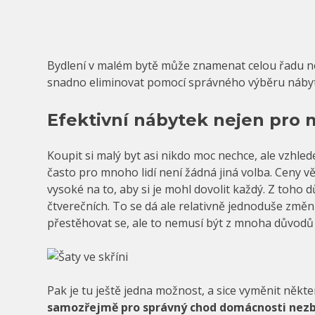
Bydlení v malém bytě může znamenat celou řadu n
snadno eliminovat pomocí správného výběru náby
Efektivní nábytek nejen pro 
Koupit si malý byt asi nikdo moc nechce, ale vzhle
často pro mnoho lidí není žádná jiná volba. Ceny vě
vysoké na to, aby si je mohl dovolit každý. Z toho d
čtverečních. To se dá ale relativně jednoduše změnit
přestěhovat se, ale to nemusí být z mnoha důvodů 
Pak je tu ještě jedna možnost, a sice vyměnit někt
samozřejmě pro správný chod domácnosti nezbyt