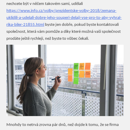
nechcete být v něčem takovém sami, udělali
https://www.info.cz/volby/prezidentske-volby-2018/zemana-
uklidili-a-udelali-dobre-jeho-souperi-delaji-vse-pro-to-aby-vyhral-
rika-biler-21855.html
byste jen dobře, pokud byste kontaktovali
společnost, která vám pomůže a díky které možná vaši společnost
prodáte ještě rychleji, než byste to vůbec čekali.
Mnohdy to netrvá zrovna pár dnů, než dojde k tomu, že se firma