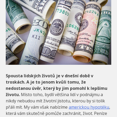
Spousta lidských životů je v dnešní době v
troskách. A je to jenom kvůli tomu, že
nedostanou úvěr, který by jim pomohl k lepšímu
životu.
Místo toho, bydlí většina lidí v podnájmu a
nikdy nebudou mít životní jistotu, kterou by si tolik
přáli mít. My vám však nabízíme
americkou hypotéku
,
která vám skutečně pomůže zachránit, život. Peníze