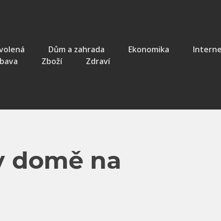
volená
Dům a zahrada
Ekonomika
Intern
bava
Zboží
Zdraví
v domě na