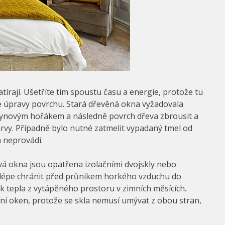
tírají. Ušetříte tím spoustu času a energie, protože tu
e úpravy povrchu. Stará dřevěná okna vyžadovala
lynovým hořákem a následně povrch dřeva zbrousit a
arvy. Případně bylo nutné zatmelit vypadaný tmel od
n neprovádí.
á okna jsou opatřena izolačními dvojskly nebo
ou lépe chránit před průnikem horkého vzduchu do
k tepla z vytápěného prostoru v zimních měsících.
ní oken, protože se skla nemusí umývat z obou stran,