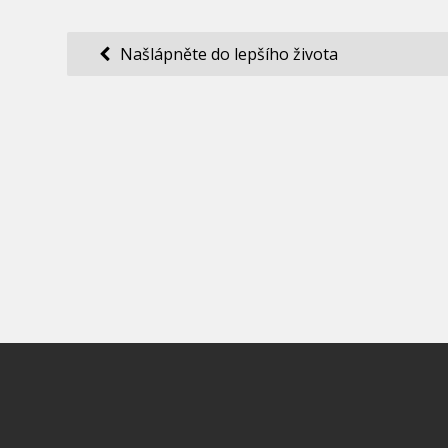
Navigace
Našlápněte do lepšího života
pro
příspěvek