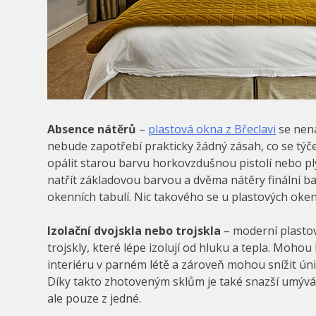
Absence nátěrů
–
plastová okna z Břeclavi
se nena
nebude zapotřebí prakticky žádný zásah, co se týč
opálit starou barvu horkovzdušnou pistolí nebo p
natřít základovou barvou a dvěma nátěry finální b
okenních tabulí. Nic takového se u plastových oke
Izolační dvojskla nebo trojskla
– moderní plastov
trojskly, které lépe izolují od hluku a tepla. Moh
interiéru v parném létě a zároveň mohou snížit úni
Díky takto zhotoveným sklům je také snazší umývá
ale pouze z jedné.