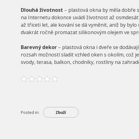
Dlouhá životnost
– plastová okna by měla dobře slo
na Internetu dokonce uvádí životnost až osmdesát 
až třiceti let, ale kování se dá vyměnit, aniž by b
dvakrát ročně promazat silikonovým olejem ve spre
Barevný dekor
– plastová okna i dveře se dodávají
rozsah možností sladit vzhled oken s okolím, což j
svody, terasa, balkon, chodníky, rostliny na zahradě
Posted in:
Zboží