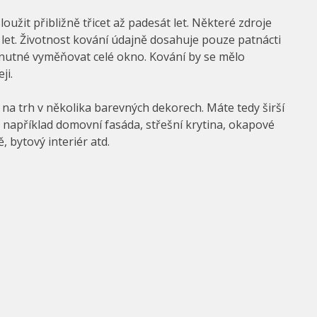
užit přibližně třicet až padesát let. Některé zdroje
let. Životnost kování údajně dosahuje pouze patnácti
ylo nutné vyměňovat celé okno. Kování by se mělo
ji.
 na trh v několika barevných dekorech. Máte tedy širší
e například domovní fasáda, střešní krytina, okapové
, bytový interiér atd.