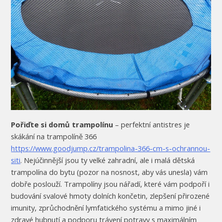
Pořiďte si domů trampolínu
– perfektní antistres je
skákání na trampolíně 366
https://www.goodjump.cz/trampolina-366-cm-s-ochrannou-
siti
. Nejúčinnější jsou ty velké zahradní, ale i malá dětská
trampolína do bytu (pozor na nosnost, aby vás unesla) vám
dobře poslouží. Trampolíny jsou nářadí, které vám podpoří i
budování svalové hmoty dolních končetin, zlepšení přirozené
imunity, zprůchodnění lymfatického systému a mimo jiné i
zdravé hubnutí a podporu trávení potravy s maximálním