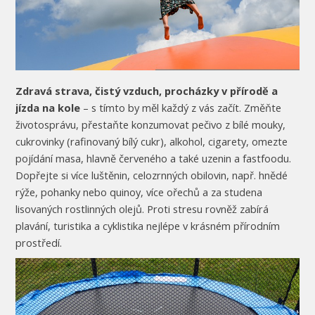
Zdravá strava, čistý vzduch, procházky v přírodě a
jízda na kole
– s tímto by měl každý z vás začít. Změňte
životosprávu, přestaňte konzumovat pečivo z bílé mouky,
cukrovinky (rafinovaný bílý cukr), alkohol, cigarety, omezte
pojídání masa, hlavně červeného a také uzenin a fastfoodu.
Dopřejte si více luštěnin, celozrnných obilovin, např. hnědé
rýže, pohanky nebo quinoy, více ořechů a za studena
lisovaných rostlinných olejů. Proti stresu rovněž zabírá
plavání, turistika a cyklistika nejlépe v krásném přírodním
prostředí.