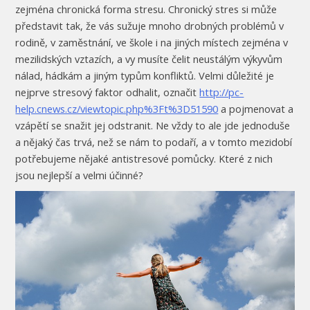
zejména chronická forma stresu. Chronický stres si může
představit tak, že vás sužuje mnoho drobných problémů v
rodině, v zaměstnání, ve škole i na jiných místech zejména v
mezilidských vztazích, a vy musíte čelit neustálým výkyvům
nálad, hádkám a jiným typům konfliktů. Velmi důležité je
nejprve stresový faktor odhalit, označit
http://pc-
help.cnews.cz/viewtopic.php%3Ft%3D51590
a pojmenovat a
vzápětí se snažit jej odstranit. Ne vždy to ale jde jednoduše
a nějaký čas trvá, než se nám to podaří, a v tomto mezidobí
potřebujeme nějaké antistresové pomůcky. Které z nich
jsou nejlepší a velmi účinné?