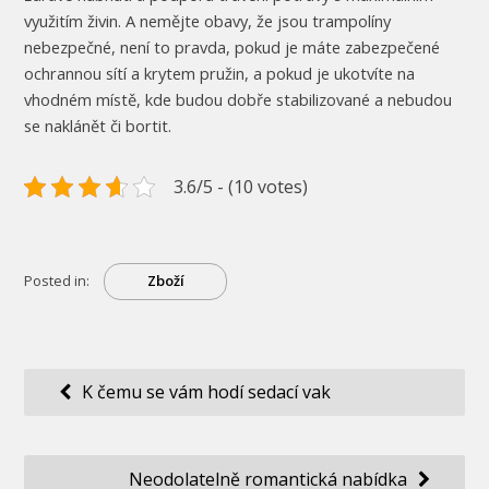
využitím živin. A nemějte obavy, že jsou trampolíny
nebezpečné, není to pravda, pokud je máte zabezpečené
ochrannou sítí a krytem pružin, a pokud je ukotvíte na
vhodném místě, kde budou dobře stabilizované a nebudou
se naklánět či bortit.
3.6/5 - (10 votes)
Posted in:
Zboží
Navigace
K čemu se vám hodí sedací vak
pro
příspěvek
Neodolatelně romantická nabídka