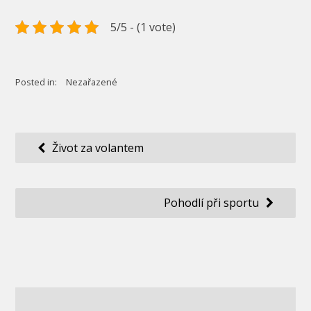
5/5 - (1 vote)
Posted in:
Nezařazené
Navigace
Život za volantem
pro
příspěvek
Pohodlí při sportu