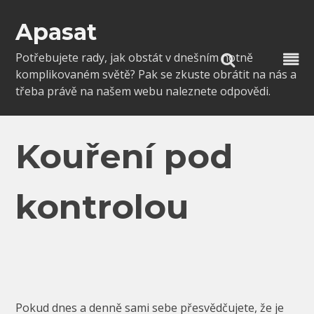
Skip
to
Apasat
content
Potřebujete rady, jak obstát v dnešním notně
komplikovaném světě? Pak se zkuste obrátit na nás a
třeba právě na našem webu naleznete odpovědi.
Kouření pod
kontrolou
Pokud dnes a denně sami sebe přesvědčujete, že je