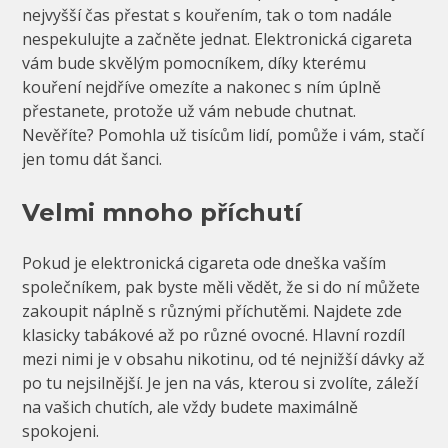
nejvyšší čas přestat s kouřením, tak o tom nadále
nespekulujte a začněte jednat.
Elektronická cigareta
vám bude skvělým pomocníkem, díky kterému
kouření nejdříve omezíte a nakonec s ním úplně
přestanete, protože už vám nebude chutnat.
Nevěříte? Pomohla už tisícům lidí, pomůže i vám, stačí
jen tomu dát šanci.
Velmi mnoho příchutí
Pokud je elektronická cigareta ode dneška vaším
společníkem, pak byste měli vědět, že si do ní můžete
zakoupit náplně s různými příchutěmi. Najdete zde
klasicky tabákové až po různé ovocné. Hlavní rozdíl
mezi nimi je v obsahu nikotinu, od té nejnižší dávky až
po tu nejsilnější. Je jen na vás, kterou si zvolíte, záleží
na vašich chutích, ale vždy budete maximálně
spokojeni.