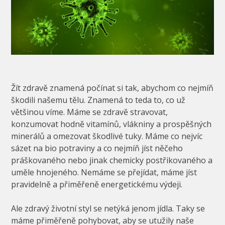
Žít zdravě znamená počínat si tak, abychom co nejmíň
škodili našemu tělu. Znamená to teda to, co už
většinou víme. Máme se zdravě stravovat,
konzumovat hodně vitamínů, vlákniny a prospěšných
minerálů a omezovat škodlivé tuky. Máme co nejvíc
sázet na bio potraviny a co nejmíň jíst něčeho
práškovaného nebo jinak chemicky postřikovaného a
uměle hnojeného. Nemáme se přejídat, máme jíst
pravidelně a přiměřeně energetickému výdeji.
Ale zdravý životní styl se netýká jenom jídla. Taky se
máme přiměřeně pohybovat, aby se utužily naše