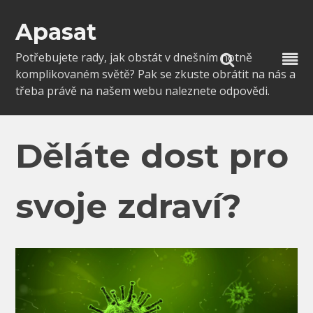
Skip
to
Apasat
content
Potřebujete rady, jak obstát v dnešním notně
komplikovaném světě? Pak se zkuste obrátit na nás a
třeba právě na našem webu naleznete odpovědi.
Děláte dost pro
svoje zdraví?