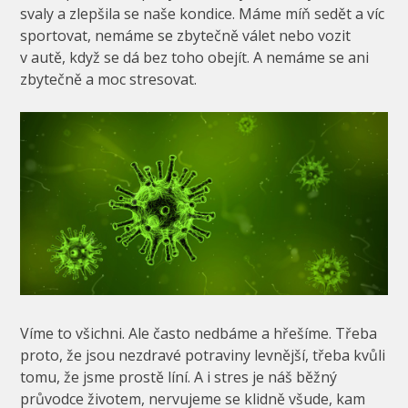
svaly a zlepšila se naše kondice. Máme míň sedět a víc
sportovat, nemáme se zbytečně válet nebo vozit
v autě, když se dá bez toho obejít. A nemáme se ani
zbytečně a moc stresovat.
Víme to všichni. Ale často nedbáme a hřešíme. Třeba
proto, že jsou nezdravé potraviny levnější, třeba kvůli
tomu, že jsme prostě líní. A i stres je náš běžný
průvodce životem, nervujeme se klidně všude, kam