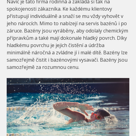
Navíc je tato firma rodinná a zakládá si tak na
spokojenosti zákazníka. Ke každému klientovy
přistupují individuálně a snaží se mu vždy vyhovět v
jeho nárocích. Mimo to nabízejí na servis bazénů i po
záruce. Bazény jsou vyráběny, aby odolaly chemickým
přípravkům a také mají dokonale hladký povrch. Díky
hladkému povrchu je jejich čistění a údržba
minimálně náročná a zvládne jí i malé dítě. Bazény lze
samozřejmě čistit i bazénovými vysavači. Bazény jsou
samozřejmě za rozumnou cenu.