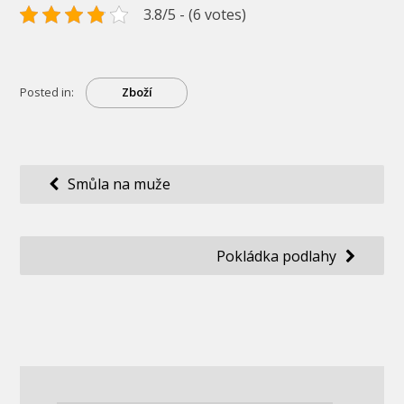
3.8/5 - (6 votes)
Posted in:
Zboží
Navigace
Smůla na muže
pro
příspěvek
Pokládka podlahy